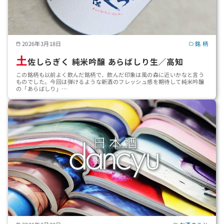
2026年3月18日
銘 柄
土
佐しらぎく 純米吟醸 あらばしり生／高知
この銘柄も以前よく飲んだ銘柄で、飲んだ印象は風の森に近いかなと言う
ものでした。今回は弾けるような新酒のフレッシュ感を期待して純米吟醸
の「あらばしり」…