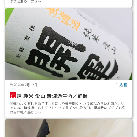
ぷりとあり、定番…
2026年2月12日
銘 柄
開
運 純米 愛山 無濾過生酒／静岡
開運もよく飲むお酒です。なにより運を開くという縁起の良い名前がいい
ですね。無濾過生らしくフレシュで重くない飲み口。開栓時のプチプチ感
は舌に軽く感じる…