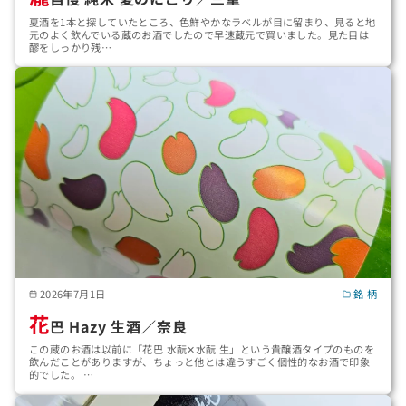
夏酒を1本と探していたところ、色鮮やかなラベルが目に留まり、見ると地
元のよく飲んでいる蔵のお酒でしたので早速蔵元で買いました。見た目は
醪をしっかり残…
2026年7月1日
銘 柄
花
巴 Hazy 生酒／奈良
この蔵のお酒は以前に「花巴 水酛✕水酛 生」という貴醸酒タイプのものを
飲んだことがありますが、ちょっと他とは違うすごく個性的なお酒で印象
的でした。 …