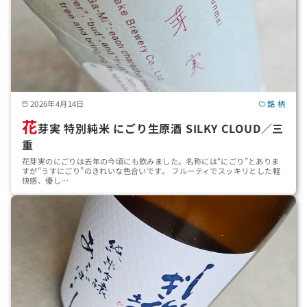
2026年4月14日
銘 柄
花
芽実 特別純米 にごり生原酒 SILKY CLOUD／三
重
花芽実のにごりは去年の今頃にも飲みました。名称には“にごり”とありま
すが“うすにごり”のきれいな色合いです。 フルーティでスッキリとした軽
快感、優し…