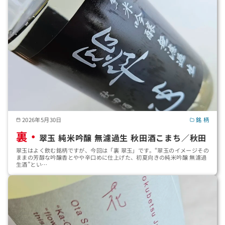
2026年5月30日
銘 柄
裏・
翠玉 純米吟醸 無濾過生 秋田酒こまち／秋田
翠玉はよく飲む銘柄ですが、今回は「裏 翠玉」です。“翠玉のイメージその
ままの芳醇な吟醸香とやや辛口めに仕上げた、初夏向きの純米吟醸 無濾過
生酒”とい…