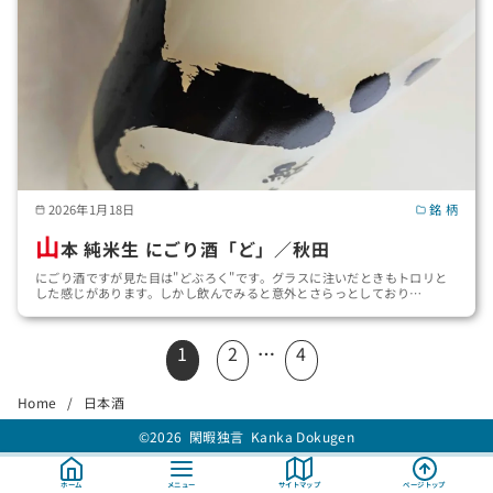
2026年1月18日
銘 柄
山
本 純米生 にごり酒「ど」／秋田
にごり酒ですが見た目は"どぶろく"です。グラスに注いだときもトロリと
した感じがあります。しかし飲んでみると意外とさらっとしており…
1
2
…
4
Home
日本酒
©2026
閑暇独言 Kanka Dokugen
ホーム
メニュー
サイトマップ
ページトップ