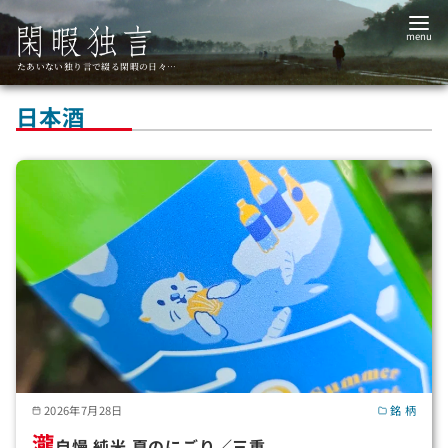
コ
ン
テ
たあいない独り言で綴る閑暇の日々…
ン
日本酒
ツ
へ
移
動
2026年7月28日
銘 柄
瀧
自慢 純米 夏のにごり／三重