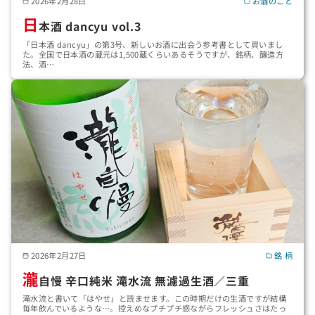
2026年2月28日
お酒のこと
日
本酒 dancyu vol.3
「日本酒 dancyu」の第3号、新しいお酒に出会う参考書として買いまし
た。全国で日本酒の蔵元は1,500蔵くらいあるそうですが、銘柄、醸造方
法、酒…
2026年2月27日
銘 柄
瀧
自慢 辛口純米 滝水流 無濾過生酒／三重
滝水流と書いて「はやせ」と読ませます。この時期だけの生酒ですが結構
毎年飲んでいるような…。控えめなプチプチ感ながらフレッシュさはたっ