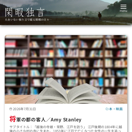
コ
ン
テ
たあいない独り言で綴る閑暇の日々…
ン
ツ
へ
移
動
2026年7月31日
本・映画
将
軍の都の客人／Amy Stanley
サブタイトル：「越後の寺娘・常野、江戸を訪う」 江戸後期の1804年に越
後の小さな村の寺に生まれ、1853年に江戸で亡くなつた女性の一生を追っ