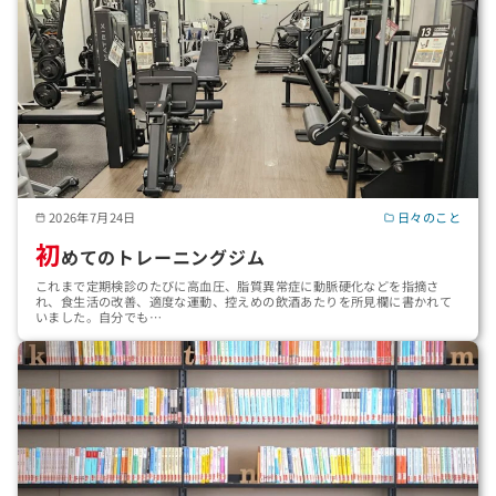
2026年7月24日
日々のこと
初
めてのトレーニングジム
これまで定期検診のたびに高血圧、脂質異常症に動脈硬化などを指摘さ
れ、食生活の改善、適度な運動、控えめの飲酒あたりを所見欄に書かれて
いました。自分でも…