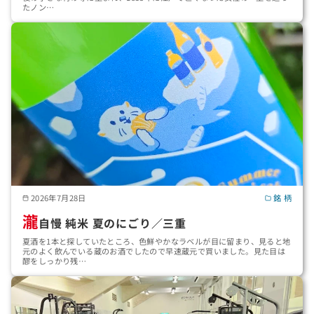
たノン…
2026年7月28日
銘 柄
瀧
自慢 純米 夏のにごり／三重
夏酒を1本と探していたところ、色鮮やかなラベルが目に留まり、見ると地
元のよく飲んでいる蔵のお酒でしたので早速蔵元で買いました。見た目は
醪をしっかり残…