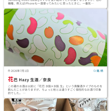
機種、例えばiPhoneも一度使ってみたいと思ったときに、一番気…
2026年7月1日
銘 柄
花
巴 Hazy 生酒／奈良
この蔵のお酒は以前に「花巴 水酛✕水酛 生」という貴醸酒タイプのものを
飲んだことがありますが、ちょっと他とは違うすごく個性的なお酒で印象
的でした。 …