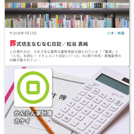
2026年7月17日
本・映画
葬
式坊主なむなむ日記／松谷 真純
この発行元の、ざまざまな業界の裏側実話が語られている『「職業」と
「人生」を読む！ ドキュメント日記シリーズ』の1冊で寺院・葬儀業界の
内幕が書かれてい…