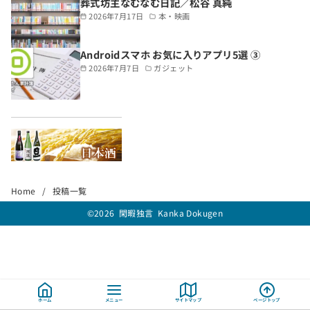
葬式坊主なむなむ日記／松谷 真純
2026年7月17日
本・映画
Androidスマホ お気に入りアプリ5選 ③
2026年7月7日
ガジェット
Home
投稿一覧
©2026
閑暇独言 Kanka Dokugen
ホーム
メニュー
サイトマップ
ページトップ