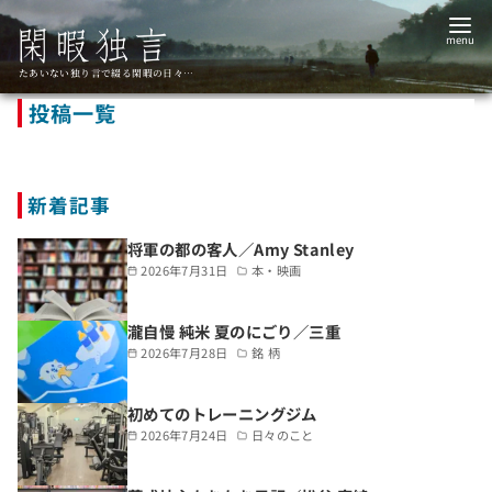
コ
ン
テ
たあいない独り言で綴る閑暇の日々…
ン
投稿一覧
ツ
へ
移
新着記事
動
将軍の都の客人／Amy Stanley
2026年7月31日
本・映画
瀧自慢 純米 夏のにごり／三重
2026年7月28日
銘 柄
初めてのトレーニングジム
2026年7月24日
日々のこと