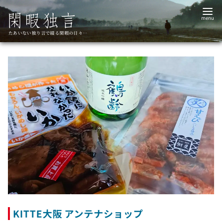
コ
ン
テ
たあいない独り言で綴る閑暇の日々…
ン
ツ
へ
移
動
KITTE大阪 アンテナショップ