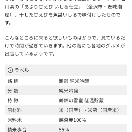
川県の「あぶり甘えび いしる仕立」（金沢市・逸味潮
屋）、干した甘えびを魚醤いしるで味付けしたもので
す。
こんなところに来ると欲しいものばかりで、見ているだ
けで時間が過ぎていきます。他の階にも各地のグルメが
出店しているようです。
ラベル
銘 柄
鶴齢 純米吟醸
分 類
純米吟醸
特 徴
鶴齢の雪室 低温貯蔵
原材料
米（国産）・米麹（国産米）
原料米
越淡麗100%
精米歩合
55%