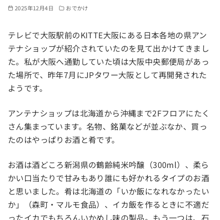
2025年12月4日
おでかけ
テレビで大阪駅前のKITTE大阪にある日本各地の県アン
テナショップが紹介されていたのを見て出かけてきまし
た。私が大阪へ通勤していた頃は大阪中央郵便局があっ
た場所で、昨年7月にJPタワー大阪として再開発された
ようです。
アンテナショップは北海道から沖縄まで2Fフロアにたく
さん集まっています。名物、銘菓などが並ぶなか、買っ
たのはやっぱりお酒と肴です。
お酒は酒どころ新潟県の鶴齢純米吟醸（300ml）、柔ら
かい口当たりで甘みもあり誰にも好かれるタイプのお酒
と思いました。肴は北海道の「いか飯になれなかったい
か」（森町・マルモ食品）、イカ飯を作るときに不適だ
ったイカでもちろんいかめし味の製品。もう一つは、石