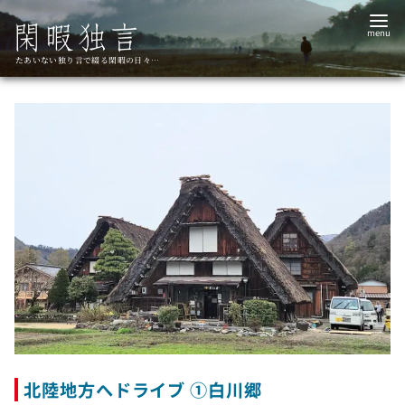
コ
ン
テ
たあいない独り言で綴る閑暇の日々…
ン
ツ
へ
移
動
北陸地方へドライブ ①白川郷