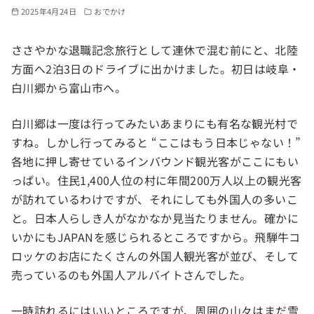
2025年4月24日
おでかけ
ささやかな退職記念旅行として連休で混む前にと、北陸
方面へ2泊3日のドライブに出かけました。初日は岐阜・
白川郷から富山市へ。
白川郷は一度は行ってみたいあまりにも有名な観光村で
すね。しかし行ってみると “ここはもう日本じゃない！”
各地に押し寄せているインバウンド観光客がここにもい
っぱい。住民1,400人位の村に年間200万人以上の観光客
が訪れているわけですが、それにしても外国人の多いこ
と。日本人らしき人がなかなか見当たりません。確かに
いかにもJAPANを感じられるところですから。飛騨牛コ
ロッケのお店にたくさんの外国人観光客が並び、そして
売っているのも外国人アルバイトさんでした。
一時訪れるにはいいところですが、周囲の山々はまだ雪