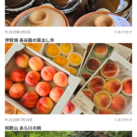
2025年5月5日
おでかけ
伊賀焼 長谷園の窯出し市
2025年7月14日
おでかけ
和歌山 あら川の桃