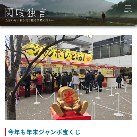
コ
ン
テ
たあいない独り言で綴る閑暇の日々…
ン
ツ
へ
移
動
今年も年末ジャンボ宝くじ