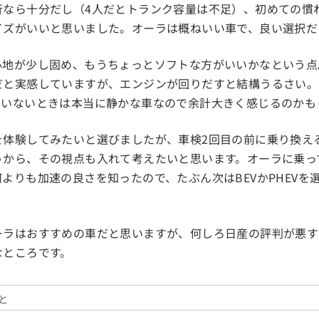
行なら十分だし（4人だとトランク容量は不足）、初めての慣
イズがいいと思いました。オーラは概ねいい車で、良い選択だ
心地が少し固め、もうちょっとソフトな方がいいかなという点
だと実感していますが、エンジンが回りだすと結構うるさい。
ていないときは本当に静かな車なので余計大きく感じるのかも
を体験してみたいと選びましたが、車検2回目の前に乗り換え
うから、その視点も入れて考えたいと思います。オーラに乗っ
よりも加速の良さを知ったので、たぶん次はBEVかPHEVを
ーラはおすすめの車だと思いますが、何しろ日産の評判が悪す
なところです。
と