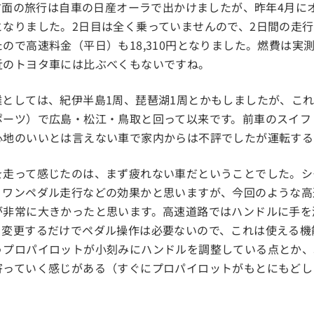
陸方面の旅行は自車の日産オーラで出かけましたが、昨年4月に
なりました。2日目は全く乗っていませんので、2日間の走行距離
ので高速料金（平日）も18,310円となりました。燃費は実測で
近のトヨタ車には比ぶべくもないですね。
離としては、紀伊半島1周、琵琶湖1周とかもしましたが、こ
ポーツ）で広島・松江・鳥取と回って以来です。前車のスイフ
心地のいいとは言えない車で家内からは不評でしたが運転する
を走って感じたのは、まず疲れない車だということでした。シ
、ワンペダル走行などの効果かと思いますが、今回のような高
が非常に大きかったと思います。高速道路ではハンドルに手を
を変更するだけでペダル操作は必要ないので、これは使える機
うプロパイロットが小刻みにハンドルを調整している点とか、
寄っていく感じがある（すぐにプロパイロットがもとにもどし