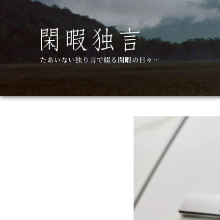
コ
ン
テ
ン
ツ
たあいない独り言で綴る閑暇の日々…
へ
移
動