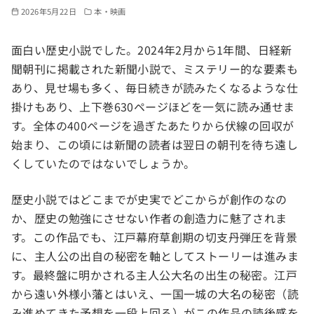
2026年5月22日
本・映画
面白い歴史小説でした。2024年2月から1年間、日経新
聞朝刊に掲載された新聞小説で、ミステリー的な要素も
あり、見せ場も多く、毎日続きが読みたくなるような仕
掛けもあり、上下巻630ページほどを一気に読み通せま
す。全体の400ページを過ぎたあたりから伏線の回収が
始まり、この頃には新聞の読者は翌日の朝刊を待ち遠し
くしていたのではないでしょうか。
歴史小説ではどこまでが史実でどこからが創作のなの
か、歴史の勉強にさせない作者の創造力に魅了されま
す。この作品でも、江戸幕府草創期の切支丹弾圧を背景
に、主人公の出自の秘密を軸としてストーリーは進みま
す。最終盤に明かされる主人公大名の出生の秘密。江戸
から遠い外様小藩とはいえ、一国一城の大名の秘密（読
み進めてきた予想を一段上回る）がこの作品の読後感を