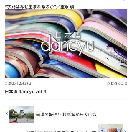
Y字路はなぜ生まれるのか?／重永 瞬
2026年2月28日
お酒のこと
日本酒 dancyu vol.3
美濃の城巡り 岐阜城から犬山城