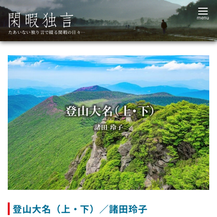
コ
ン
テ
たあいない独り言で綴る閑暇の日々…
ン
ツ
へ
移
動
登山大名（上・下）／諸田玲子