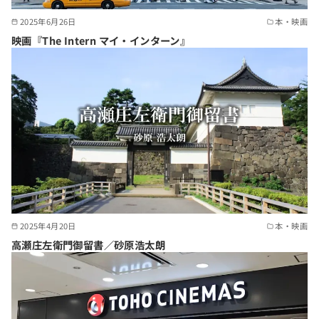
2025年6月26日
本・映画
映画『The Intern マイ・インターン』
2025年4月20日
本・映画
高瀬庄左衛門御留書／砂原浩太朗