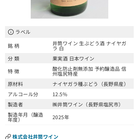
ラベル
井筒ワイン 生ぶどう酒 ナイヤガ
銘 柄
ラ 白
分 類
果実酒 日本ワイン
酸化防止剤無添加 予約醸造品 信
特 徴
州塩尻特産
原材料
ナイヤガラ種ぶどう（長野県産）
アルコール分
12.5%
製造者
㈱井筒ワイン（長野県塩尻市）
製造年月（醸造
2025年
年度）
株式会社井筒ワイン