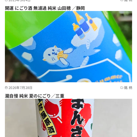
開運 にごり酒 無濾過 純米 山田穂 ／静岡
2026年7月28日
銘 柄
瀧自慢 純米 夏のにごり／三重