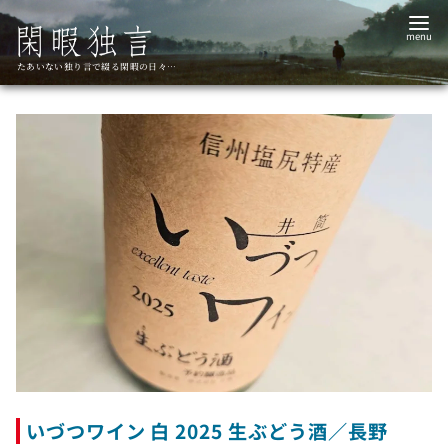
コ
ン
テ
たあいない独り言で綴る閑暇の日々…
ン
ツ
へ
移
動
いづつワイン 白 2025 生ぶどう酒／長野