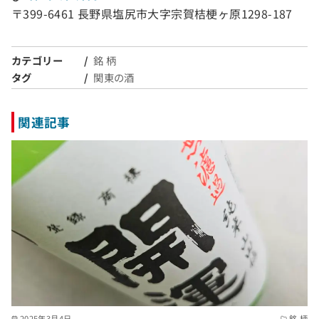
〒399-6461 長野県塩尻市大字宗賀桔梗ヶ原1298-187
カテゴリー
銘 柄
タグ
関東の酒
関連記事
2025年3月4日
銘 柄