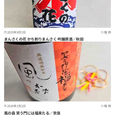
2025年8月2日
銘 柄
まんさくの花 かち割りまんさく 吟醸原酒／秋田
2026年1月2日
銘 柄
風の森 笑う門には福来たる／奈良