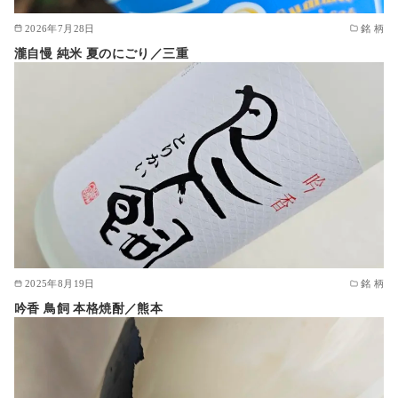
2026年7月28日
銘 柄
瀧自慢 純米 夏のにごり／三重
2025年8月19日
銘 柄
吟香 鳥飼 本格焼酎／熊本