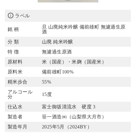
ラベル
旦 山廃純米吟醸 備前雄町 無濾過生原
銘 柄
酒
分 類
山廃 純米吟醸
特 徴
無濾過生原酒
原材料
米（国産）・米麹（国産米）
原料米
備前雄町100%
精米歩合
55%
アルコール
15度
分
仕込水
富士御坂清流水 硬度 3
製造者
笹一酒造㈱（山梨県大月市）
製造年月
2025年5月（2024BY）