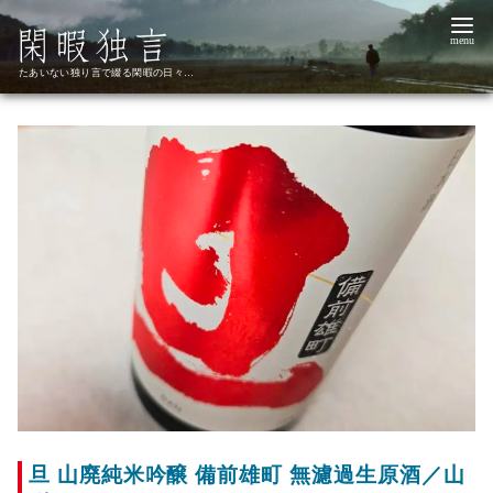
コ
ン
テ
たあいない独り言で綴る閑暇の日々…
ン
ツ
へ
移
動
旦 山廃純米吟醸 備前雄町 無濾過生原酒／山