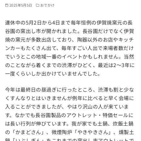
2025年5月5日
おでかけ
連休中の5月2日から4日まで毎年恒例の伊賀焼窯元の長
谷園の窯出し市が開かれました。長谷園だけでなく伊賀
焼の窯元が多数出店しており、陶器以外のお店やキッチ
ンカーもたくさん出て、毎年すごい人出で来場者数だけ
でいうとこの地域一番のイベントかもしれません。当然
のことながら着くまでの渋滞がひどく、最近は2～3年に
一度くらいしか出かけていませんでした。
今年は最終日の昼過ぎに行ったところ、渋滞も割と少な
くすんなりとはいきませんが例年に比べると早く会場に
入ることができましたが、やはり沢山の人が来ていま
す。なかでも長谷園製品のアウトレット・特価セールに
は長い行列が伸びています。我が家でも土鍋、炊飯土鍋
の「かまどさん」、微煙陶炉「やきやきさん」、燻製土
鍋「いぶしぎん」をこれまでの窯出し市アウトレットで