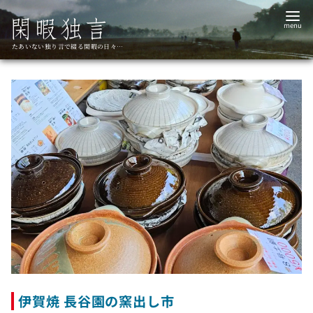
コ
ン
テ
たあいない独り言で綴る閑暇の日々…
ン
ツ
へ
移
動
伊賀焼 長谷園の窯出し市