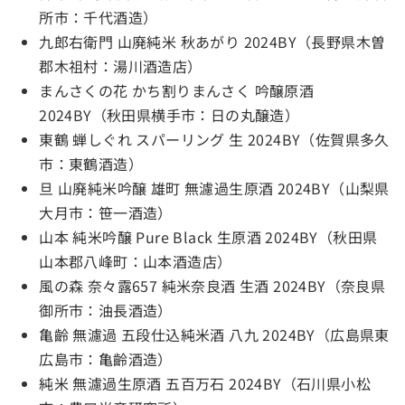
所市：千代酒造）
九郎右衛門 山廃純米 秋あがり 2024BY（長野県木曽
郡木祖村：湯川酒造店）
まんさくの花 かち割りまんさく 吟醸原酒
2024BY（秋田県横手市：日の丸醸造）
東鶴 蝉しぐれ スパーリング 生 2024BY（佐賀県多久
市：東鶴酒造）
旦 山廃純米吟醸 雄町 無濾過生原酒 2024BY（山梨県
大月市：笹一酒造）
山本 純米吟醸 Pure Black 生原酒 2024BY（秋田県
山本郡八峰町：山本酒造店）
風の森 奈々露657 純米奈良酒 生酒 2024BY（奈良県
御所市：油長酒造）
亀齡 無濾過 五段仕込純米酒 八九 2024BY（広島県東
広島市：亀齡酒造）
純米 無濾過生原酒 五百万石 2024BY（石川県小松