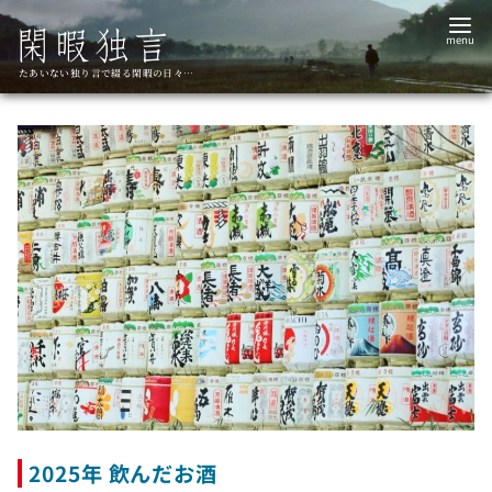
コ
ン
テ
たあいない独り言で綴る閑暇の日々…
ン
ツ
へ
移
動
2025年 飲んだお酒