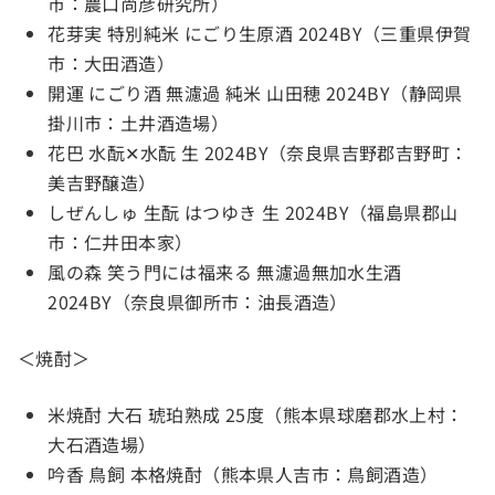
市：農口尚彦研究所）
花芽実 特別純米 にごり生原酒 2024BY（三重県伊賀
市：大田酒造）
開運 にごり酒 無濾過 純米 山田穂 2024BY（静岡県
掛川市：土井酒造場）
花巴 水酛✕水酛 生 2024BY（奈良県吉野郡吉野町：
美吉野醸造）
しぜんしゅ 生酛 はつゆき 生 2024BY（福島県郡山
市：仁井田本家）
風の森 笑う門には福来る 無濾過無加水生酒
2024BY（奈良県御所市：油長酒造）
＜焼酎＞
米焼酎 大石 琥珀熟成 25度（熊本県球磨郡水上村：
大石酒造場）
吟香 鳥飼 本格焼酎（熊本県人吉市：鳥飼酒造）