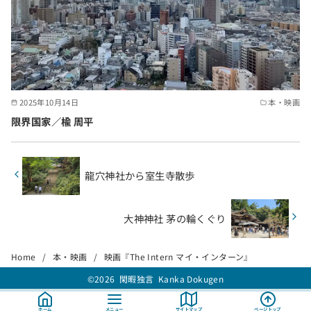
2025年10月14日
本・映画
限界国家／楡 周平
龍穴神社から室生寺散歩
大神神社 茅の輪くぐり
Home
本・映画
映画『The Intern マイ・インターン』
©2026
閑暇独言 Kanka Dokugen
ホーム
メニュー
サイトマップ
ページトップ