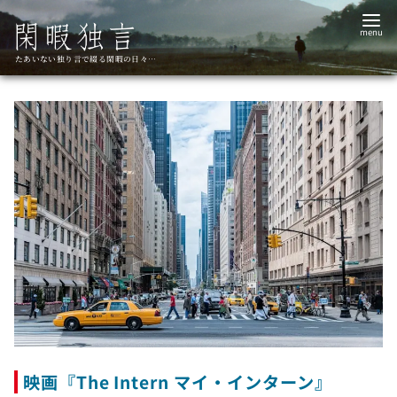
コ
ン
テ
たあいない独り言で綴る閑暇の日々…
ン
ツ
へ
移
動
映画『The Intern マイ・インターン』