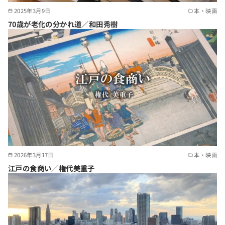
2025年3月9日
本・映画
70歳が老化の分かれ道／和田秀樹
2026年3月17日
本・映画
江戸の食商い／権代美重子