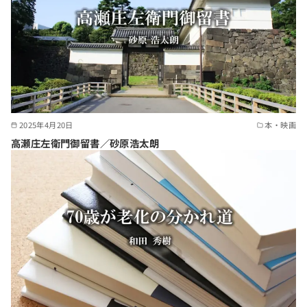
2025年4月20日
本・映画
高瀬庄左衛門御留書／砂原浩太朗