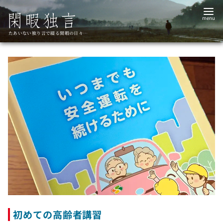
コ
ン
テ
たあいない独り言で綴る閑暇の日々…
ン
ツ
へ
移
動
初めての高齢者講習