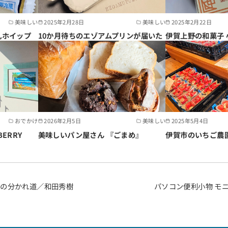
美味しい
2025年2月28日
美味しい
2025年2月22日
乳ホイップ
10か月待ちのエゾアムプリンが届いた
伊賀上野の和菓子 
おでかけ
2026年2月5日
美味しい
2025年5月4日
ERRY
美味しいパン屋さん 『ごまめ』
伊賀市のいちご農園 T
化の分かれ道／和田秀樹
パソコン便利小物 モ