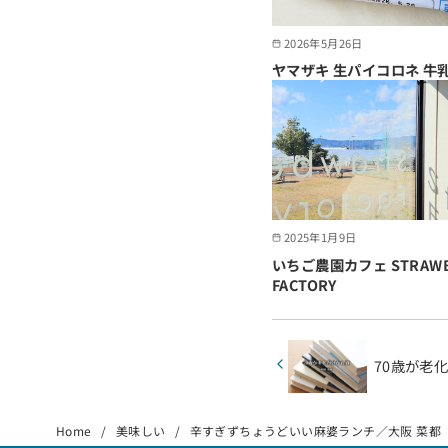
2026年5月26日
ヤマザキ 生パイコロネ 牛
2025年1月9日
いちご農園カフェ STRAWB
FACTORY
70歳が老
Home
美味しい
辛すぎずちょうどいい麻婆ランチ／大阪 菜都