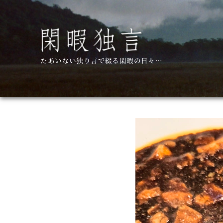
コ
ン
テ
ン
ツ
たあいない独り言で綴る閑暇の日々…
へ
移
動