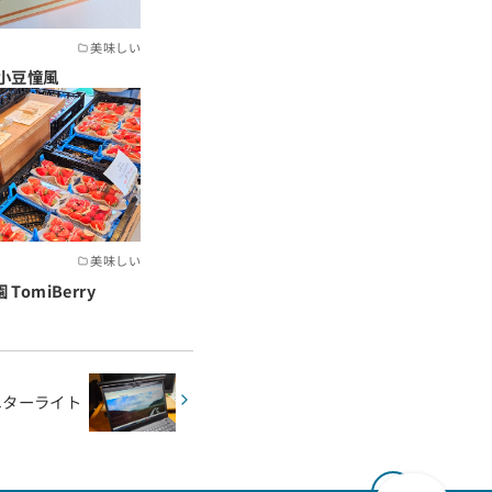
美味しい
小豆憧風
美味しい
omiBerry
ニターライト