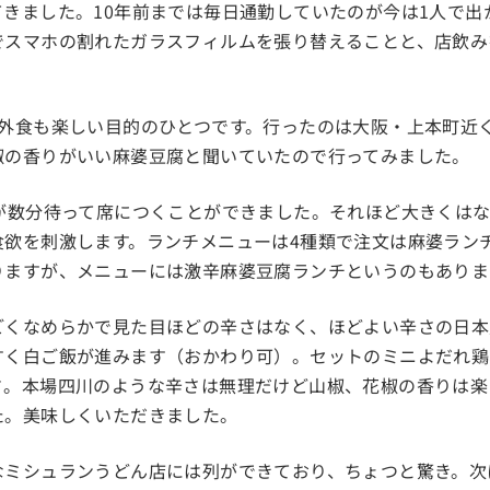
きました。10年前までは毎日通勤していたのが今は1人で出
でスマホの割れたガラスフィルムを張り替えることと、店飲み
。
外食も楽しい目的のひとつです。行ったのは大阪・上本町近く
椒の香りがいい麻婆豆腐と聞いていたので行ってみました。
たが数分待って席につくことができました。それほど大きくは
食欲を刺激します。ランチメニューは4種類で注文は麻婆ラン
りますが、メニューには激辛麻婆豆腐ランチというのもありま
ごくなめらかで見た目ほどの辛さはなく、ほどよい辛さの日本
すく白ご飯が進みます（おかわり可）。セットのミニよだれ鶏
さ。本場四川のような辛さは無理だけど山椒、花椒の香りは楽
た。美味しくいただきました。
なミシュランうどん店には列ができており、ちょつと驚き。次