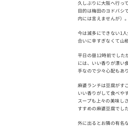
久しぶりに大阪へ行って
目的は梅田のヨドバシ
内には言えませんが）
今は滅多にできない1人
合いに辛すぎなくて山
平日の昼12時前でし
には、いい香りが漂い
手なので少々心配もあ
麻婆ランチは豆腐がす
いい香りがして食べや
スープも上々の美味し
すすめの麻婆豆腐でし
外に出るとお隣の有名