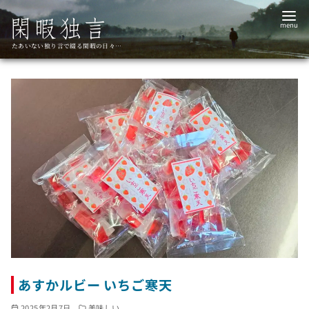
コ
ン
テ
たあいない独り言で綴る閑暇の日々…
ン
ツ
へ
移
動
あすかルビー いちご寒天
2025年2月7日
美味しい