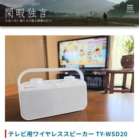
コ
ン
テ
たあいない独り言で綴る閑暇の日々…
ン
ツ
へ
移
動
テレビ用ワイヤレススピーカー TY-WSD20