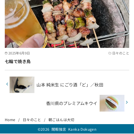
2025年6月9日
日々のこと
七輪で焼き鳥
山本 純米生 にごり酒「ど」／秋田
香川県のプレミアムキウイ
Home
日々のこと
朝ごはんは大切
©2026
閑暇独言 Kanka Dokugen