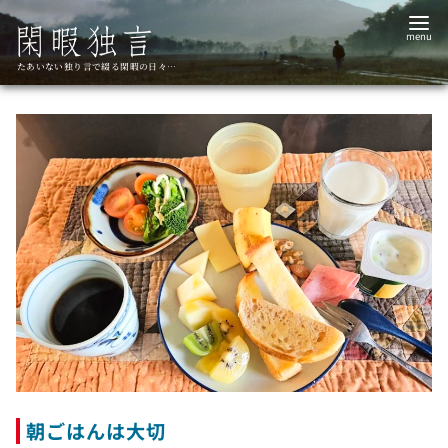
コ
ン
テ
たあいない独り言で綴る閑暇の日々…
ン
ツ
へ
移
動
朝ごはんは大切