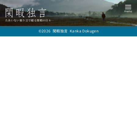
コ
ン
テ
たあいない独り言で綴る閑暇の日々…
ン
©2026
閑暇独言 Kanka Dokugen
ツ
へ
移
動